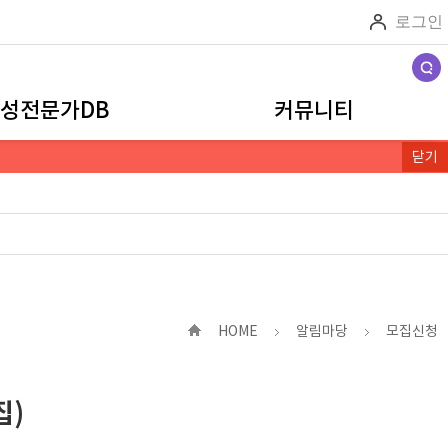
로그인
검색
성전문가DB
커뮤니티
닫기
HOME
알림마당
모집신청
집)