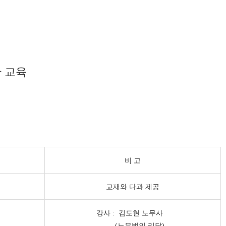
 교육
비 고
교재와 다과 제공
강사 : 김도현 노무사
(노무법인 리담)